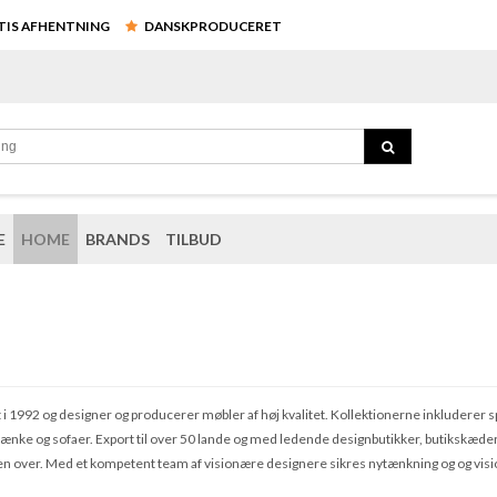
ATIS AFHENTNING
DANSKPRODUCERET
E
HOME
BRANDS
TILBUD
 i 1992 og designer og producerer møbler af høj kvalitet. Kollektionerne inkluderer 
ænke og sofaer. Export til over 50 lande og med ledende designbutikker, butikskæder,
rden over. Med et kompetent team af visionære designere sikres nytænkning og og visi