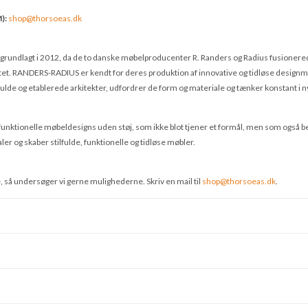
):
shop@thorsoeas.dk
 grundlagt i 2012, da de to danske møbelproducenter R. Randers og Radius fusionered
itet. RANDERS-RADIUS er kendt for deres produktion af innovative og tidløse designmø
ulde og etablerede arkitekter, udfordrer de form og materiale og tænker konstant i n
e funktionelle møbeldesigns uden støj, som ikke blot tjener et formål, men som også
er og skaber stilfulde, funktionelle og tidløse møbler.
, så undersøger vi gerne mulighederne. Skriv en mail til
shop@thorsoeas.dk
.