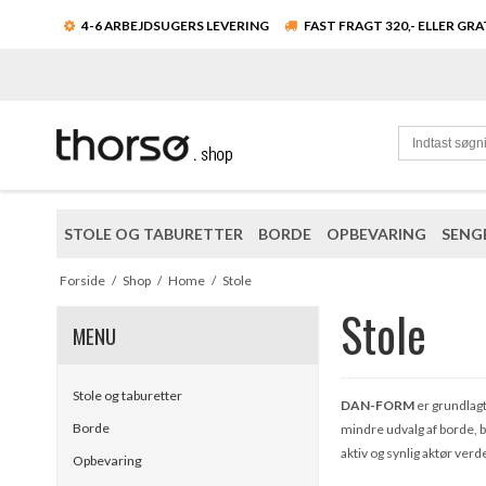
4-6 ARBEJDSUGERS LEVERING
FAST FRAGT 320,- ELLER GR
STOLE OG TABURETTER
BORDE
OPBEVARING
SENG
Forside
/
Shop
/
Home
/
Stole
Stole
MENU
Stole og taburetter
DAN-FORM
er grundlagt
Borde
mindre udvalg af borde, b
aktiv og synlig aktør ve
Opbevaring