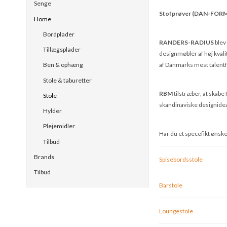
Senge
Stofprøver (DAN-FORM
Home
Bordplader
RANDERS-RADIUS
blev
Tillægsplader
designmøbler af høj kval
af Danmarks mest talentf
Ben & ophæng
Stole & taburetter
RBM
tilstræber, at skab
Stole
skandinaviske designideal
Hylder
Plejemidler
Har du et specefikt ønske
Tilbud
Brands
Spisebordsstole
Tilbud
Barstole
Loungestole