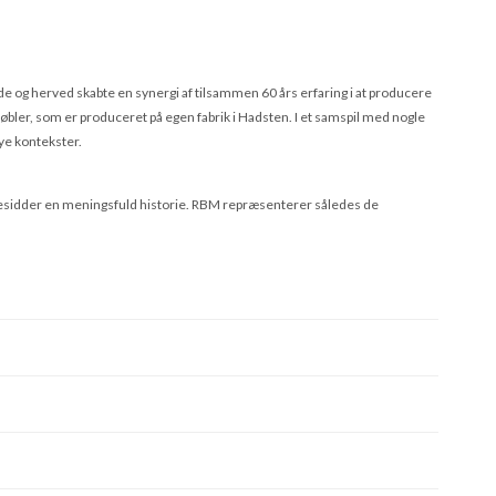
e og herved skabte en synergi af tilsammen 60 års erfaring i at producere
bler, som er produceret på egen fabrik i Hadsten. I et samspil med nogle
ye kontekster.
 besidder en meningsfuld historie. RBM repræsenterer således de