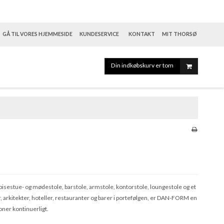
GÅ TIL VORES HJEMMESIDE
KUNDESERVICE
KONTAKT
MIT THORSØ
Din indkøbskurv er tom
spisestue- og mødestole, barstole, armstole, kontorstole, loungestole og et
 arkitekter, hoteller, restauranter og barer i portefølgen, er DAN-FORM en
oner kontinuerligt.