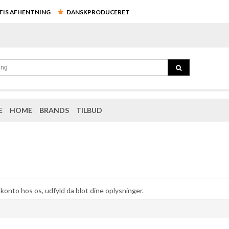
ATIS AFHENTNING
DANSKPRODUCERET
E
HOME
BRANDS
TILBUD
 konto hos os, udfyld da blot dine oplysninger.