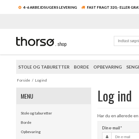
4-6 ARBEJDSUGERS LEVERING
FAST FRAGT 320,- ELLER GR
STOLE OG TABURETTER
BORDE
OPBEVARING
SENG
Forside
/
Log ind
Log ind
MENU
Stole og taburetter
Har du en allerede en
Borde
Din e-mail
*
Opbevaring