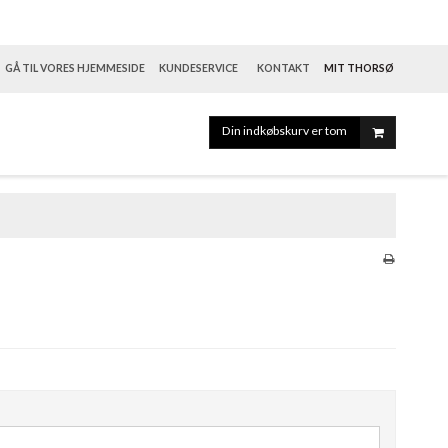
GÅ TIL VORES HJEMMESIDE
KUNDESERVICE
KONTAKT
MIT THORSØ
Din indkøbskurv er tom