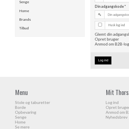
Senge
Din adgangskode
*
Home
Brands
Husk log ind
Tilbud
Glemt din adgang
Opret bruger
Anmod om B2B-log
Log ind
Menu
Mit Thors
Stole og taburetter
Log ind
Borde
Opret bruge
Opbevaring
Anmod om B2
Senge
Nyhedsbrev
Home
Se mere