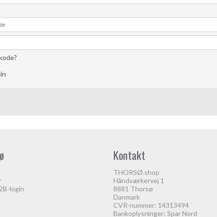
skode?
in
ø
Kontakt
THORSØ.shop
r
Håndværkervej 1
B-login
8881 Thorsø
Danmark
CVR-nummer: 14313494
Bankoplysninger: Spar Nord