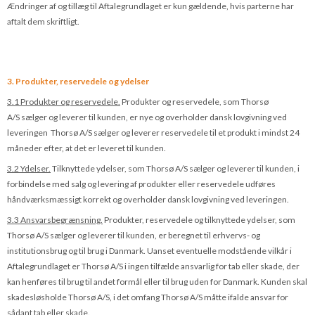
Ændringer af og tillæg til Aftalegrundlaget er kun gældende, hvis parterne har
aftalt dem skriftligt.
3. Produkter, reservedele og ydelser
3.1 Produkter og reservedele.
Produkter og reservedele, som Thorsø
A/S sælger og leverer til kunden, er nye og overholder dansk lovgivning ved
leveringen Thorsø A/S sælger og leverer reservedele til et produkt i mindst 24
måneder efter, at det er leveret til kunden.
3.2 Ydelser.
Tilknyttede ydelser, som Thorsø A/S sælger og leverer til kunden, i
for­bindelse med salg og levering af produkter eller reservedele udføres
håndværksmæssigt korrekt og overholder dansk lovgivning ved leve­ringen.
3.3 Ansvarsbegrænsning.
Produkter, reservedele og tilknyttede ydelser, som
Thorsø A/S sælger og leverer til kunden, er beregnet til erhvervs- og
institutionsbrug og til brug i Danmark. Uanset eventuelle modstående vilkår i
Aftalegrundlaget er Thorsø A/S i ingen tilfælde ansvarlig for tab eller skade, der
kan henføres til brug til andet formål eller til brug uden for Danmark. Kunden skal
skadesløsholde Thorsø A/S, i det omfang Thorsø A/S måtte ifalde ansvar for
sådant tab eller skade.