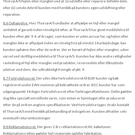
Thorsø A/S fejlen eller manglen ved at: (i) udskifte eller reparere defekte dele,
eller (ii) sende dele til kunden med henblik på kundens egen udskiftning eller
reparation.
8.6 Ophævelse.
Hvis Thorsø A/S undlader at afhjælpe en fejl eller mangel
omfattet af garanti inden rimelig tid efter, at Thorsø A/S har givet meddelelse til
kunden efter pkt. 9.4, af årsager, som kunden er uden ansvar for, og fejlen eller
manglen ikke er afhjulpet inden en rimelig frist på mindst 14 arbejdsdage, kan
kunden ophæve den eller de ordrer, der er berørt af fejlen eller manglen, uden
varsel ved skriftlig meddelelse til Thorsø A/S. Kunden har ikke andre rettigheder
i anledning af fejl eller mangler ved produkter, reservedele eller tilknyttede
ydelser end dem, der udtrykkeligt fremgår af pkt. 9.
8.7 Fortrydelsesret.
Der ydes ikke fortrydelsesret til B2B-kunder og køb
registreret under EAN-nummer på bekræftede ordrer. B2C-kunder har som
udgangspunkt 14 dages fortrydelsesret efter forbrugeraftaleloven. Dette gælder
dog ikke specialfremstillede varer, som enten er hjemtaget eller produceret
efter de på ordren angivne specifikationer. Ved fortrydelse tages straks kontakt
til Thorsø A/S med henblik på behandling af indsigelsen. Kunden afholder selv
eventuell returomkostninger.
8.8 Reklamationsret.
Der gives 2 års reklamationsret iht. købeloven.
Reklamationsretten gælder fejl i materiale og/eller fabrikation.