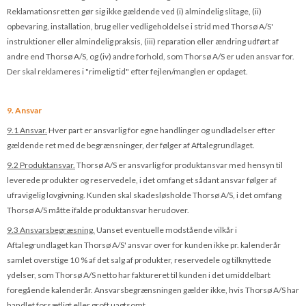
Reklamationsretten gør sig ikke gældende ved (i) almindelig slitage, (ii)
opbevaring, installa­tion, brug eller vedligeholdelse i strid med Thorsø A/S'
instruktioner eller almindelig praksis, (iii) reparation eller ændring udført af
andre end Thorsø A/S, og (iv) andre forhold, som Thorsø A/S er uden ansvar for.
Der skal reklameres i "rimelig tid" efter fejlen/manglen er opdaget.
9. Ansvar
9.1 Ansvar.
Hver part er ansvarlig for egne handlinger og undladelser efter
gældende ret med de begrænsninger, der følger af Aftalegrundlaget.
9.2 Produktansvar.
Thorsø A/S er ansvarlig for produktansvar med hensyn til
leverede produkter og reservedele, i det omfang et sådant ansvar følger af
ufravigelig lovgivning. Kunden skal skadesløsholde Thorsø A/S, i det omfang
Thorsø A/S måtte ifalde produktansvar herudover.
9.3 Ansvarsbegræsning.
Uanset eventuelle modstående vilkår i
Aftalegrundlaget kan Thorsø A/S' ansvar over for kunden ikke pr. kalenderår
samlet overstige 10 % af det salg af produkter, reservedele og tilknyttede
ydelser, som Thorsø A/S netto har faktureret til kunden i det umiddelbart
foregående kalenderår. Ansvarsbegræns­ningen gælder ikke, hvis Thorsø A/S har
handlet forsætligt eller groft uagtsomt.