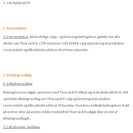
T. +45 8696 6075
1. Anvendelse
1.1 Anvendelse.
Almindelige salgs- og leverings­betingelser gælder for alle
aftaler om Thorsø A/S, CVR-num­mer 14313494, salg og levering af produkter,
reservedele og til­knyttede ydelser til erhvervskunder.
2. Aftalegrundlag
2.1 Aftalegrundlag.
Betingelserne udgør sammen med Thorsø A/S' tilbud og ordrebekræftelser det
samlede aftalegrundlag om Thorsø A/S' salg og levering af produkter,
reservedele og tilknyttede ydelser til kunden. Kundens indkøbsbe­ting­elser trykt
på ordrer eller på anden måde meddelt til Thorsø A/S udgør ikke en del af
Aftalegrundlaget.
2.2 Ændringer og tillæg.