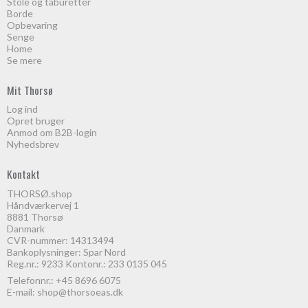
Stole og taburetter
Borde
Opbevaring
Senge
Home
Se mere
Mit Thorsø
Log ind
Opret bruger
Anmod om B2B-login
Nyhedsbrev
Kontakt
THORSØ.shop
Håndværkervej 1
8881 Thorsø
Danmark
CVR-nummer: 14313494
Bankoplysninger: Spar Nord
Reg.nr.: 9233 Kontonr.: 233 0135 045
Telefonnr.:
+45 8696 6075
E-mail
:
shop@thorsoeas.dk