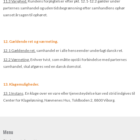
11.3 Varighed.
Kundens forpligtelser efter pkt. 12.1-12.2 gælder under
parternes samhandel og uden tidsbegrænsning efter samhandlens ophør
uanset årsagen til ophøret.
12. Gældende ret og værneting.
12.1 Gældende ret.
samhandel er i alle henseender underlagt dansk ret.
12.2 Værneting.
Enhver tvist, som måtte opstå i forbindelse med parternes
samhandel, skal afgøres ved en dansk domstol.
13. Klagemuligheder.
13.1 Instans
. En klage over en vare eller tjenesteydelse kan ved strid indgives til
Center for Klageløsning, Nævnenes Hus, Toldboden 2, 8800 Viborg.
Menu