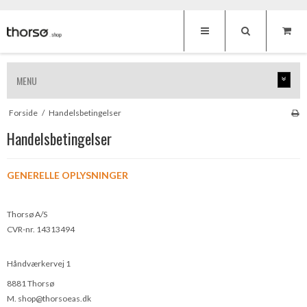
MENU
Forside
/
Handelsbetingelser
Handelsbetingelser
GENERELLE OPLYSNINGER
Thorsø A/S
CVR-nr. 14313494
Håndværkervej 1
8881 Thorsø
M. shop@thorsoeas.dk