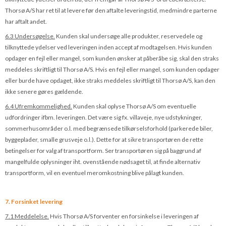
Thorsø A/S har ret til at levere før den aftalte leveringstid, medmindre parterne
har aftalt andet.
6.3 Undersøgelse.
Kunden skal undersøge alle produkter, reservedele og
tilknyttede ydelser ved leveringen inden accept af modtagelsen. Hvis kunden
opdager en fejl eller mangel, som kunden ønsker at påberåbe sig, skal den straks
meddeles skriftligt til Thorsø A/S. Hvis en fejl eller mangel, som kunden opdager
eller burde have opdaget, ikke straks meddeles skriftligt til Thorsø A/S, kan den
ikke senere gøres gældende.
6.4 Ufremkommelighed.
Kunden skal oplyse Thorsø A/S om eventuelle
udfordringer ifbm. leveringen. Det være sig fx. villaveje, nye udstykninger,
sommerhusområder o.l. med begrænsede tilkørselsforhold (parkerede biler,
byggeplader, smalle grusveje o.l.). Dette for at sikre transportøren de rette
betingelser for valg af transportform. Ser transportøren sig på baggrund af
mangelfulde oplysninger iht. ovenstående nødsaget til, at finde alternativ
transportform, vil en eventuel meromkostning blive pålagt kunden.
7. Forsinket levering
7.1 Meddelelse.
Hvis Thorsø A/S forventer en forsinkelse i leveringen af