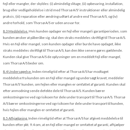
fejl eller mangler, der skyldes: (i) almindelig slitage, (ii) opbevaring, installa­tion,
brug eller vedligeholdelse i strid med Thorsø A/S' instruktioner eller almindelig
praksis, (iii) reparation eller ændring udført af andre end Thorsø A/S, og (iv)
andre forhold, som Thorsø A/S er uden ansvar for.
8.3 Meddelelse.
Hvis kunden opdager en fejl eller mangel i garantiperioden, som
kunden ønsker at påberåbe sig, skal den straks meddeles skriftligt til Thorsø A/S.
Hvis en fejl eller mangel, som kunden opdager eller burde have opdaget, ikke
straks meddeles skriftligt til Thorsø A/S, kan den ikke senere gøres gældende.
Kunden skal give Thorsø A/S de oplysninger om en meddelt fejl eller mangel,
som Thorsø A/S beder om.
8.4 Undersøgelse.
Inden rimelig tid efter at Thorsø A/S har modtaget
meddelelse fra kun­den om en fejl eller mangel og undersøgt kravet, meddeler
Thorsø A/S' kunden, om fejlen eller manglen er omfattet af garanti. Kunden skal
efter anmodning sende defekte dele til Thorsø A/S. Kunden bærer
omkostningerne ved og risikoen for dele under transport til Thorsø A/S. Thorsø
A/S bærer omkostningerne ved og risikoen for dele under transport til kunden,
hvis fejlen eller manglen er omfattet af garanti.
8.5 Afhjælpning.
Inden rimelig tid efter at Thorsø A/S har afgivet meddelelse til
kunden efter pkt. 9.4 om, at en fejl eller mangel er omfattet af garanti, afhjælper