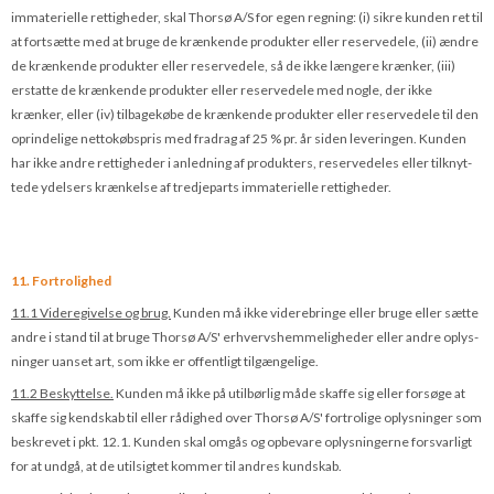
immaterielle rettigheder, skal Thorsø A/S for egen regning: (i) sikre kunden ret til
at fortsætte med at bruge de krænkende produkter eller reservedele, (ii) ændre
de krænkende produkter eller reservedele, så de ikke længere krænker, (iii)
erstatte de krænkende produkter eller reservedele med nogle, der ikke
krænker, eller (iv) tilbagekøbe de krænkende produkter eller reservedele til den
oprindelige nettokøbspris med fradrag af 25 % pr. år siden leveringen. Kunden
har ikke andre rettigheder i anled­ning af produkters, reservede­les eller tilknyt­
tede ydelsers krænkelse af tredjeparts immaterielle rettigheder.
11. Fortrolighed
11.1 Videregivelse og brug.
Kunden må ikke viderebringe eller bruge eller sætte
andre i stand til at bruge Thorsø A/S' erhvervshemmeligheder eller andre oplys­
ninger uanset art, som ikke er offentligt tilgængelige.
11.2 Beskyttelse.
Kunden må ikke på utilbørlig måde skaffe sig eller forsøge at
skaffe sig kendskab til eller rådighed over Thorsø A/S' fortrolige oplysninger som
beskrevet i pkt. 12.1. Kunden skal omgås og opbevare oplysningerne forsvarligt
for at undgå, at de utilsigtet kommer til andres kundskab.