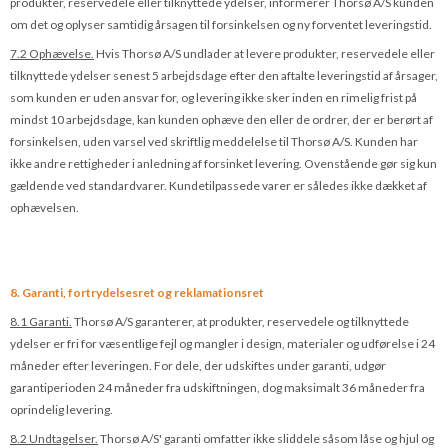
produkter, reservedele eller tilknyttede ydelser, informerer Thorsø A/S kunden
om det og oplyser samtidig årsagen til forsinkelsen og ny forventet leveringstid.
7.2 Ophævelse.
Hvis Thorsø A/S undlader at levere produkter, reservedele eller
tilknyttede ydelser senest 5 arbejdsdage efter den aftalte leveringstid af årsager,
som kunden er uden ansvar for, og levering ikke sker inden en rimelig frist på
mindst 10 arbejdsdage, kan kunden ophæve den eller de ordrer, der er berørt af
forsinkelsen, uden varsel ved skriftlig meddelelse til Thorsø A/S. Kunden har
ikke andre rettigheder i anledning af forsinket levering. Ovenstående gør sig kun
gældende ved standardvarer. Kundetilpassede varer er således ikke dækket af
ophævelsen.
8. Garanti, fortrydelsesret og reklamationsret
8.1 Garanti.
Thorsø A/S garanterer, at produkter, reservedele og tilknyttede
ydelser er fri for væsentlige fejl og mangler i design, materialer og udførelse i 24
måneder efter leveringen. For dele, der udskiftes under garanti, udgør
garantiperioden 24 måneder fra udskiftningen, dog maksimalt 36 måneder fra
oprindelig levering.
8.2 Undtagelser.
Thorsø A/S' garanti omfat­ter ikke sliddele såsom låse og hjul og