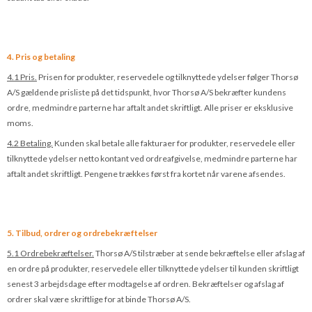
4. Pris og betaling
4.1 Pris.
Prisen for produkter, reservedele og tilknyttede ydelser følger Thorsø
A/S gældende prisliste på det tidspunkt, hvor Thorsø A/S bekræfter kundens
ordre, medmindre parterne har aftalt andet skriftligt. Alle priser er eksklusive
moms.
4.2 Betaling.
Kunden skal betale alle fakturaer for produkter, reservedele eller
tilknyttede ydelser netto kontant ved ordreafgivelse, medmindre parterne har
aftalt andet skriftligt. Pengene trækkes først fra kortet når varene afsendes.
5. Tilbud, ordrer og ordrebekræftelser
5.1 Ordrebekræftelser.
Thorsø A/S tilstræber at sende bekræftelse eller afslag af
en ordre på produkter, reservedele eller tilknyttede ydelser til kunden skriftligt
senest 3 arbejdsdage efter modtagelse af ordren. Bekræftelser og afslag af
ordrer skal være skriftlige for at binde Thorsø A/S.