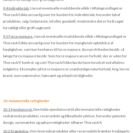
9.4 Indirekte tab.
Uanset eventuelle modstående vilkår i Aftalegrundlaget er
Thorsø A/S ikke ansvarlig over for kunden for indirekte tab, herunder tab af
produktion, salg, fortjeneste, tid eller goodwill, medmindre det er forårsaget
forsætligt eller groft uagtsomt.
9.5 Force majeure.
Uanset eventuelle modstående vilkår i Aftalegrundlaget er
Thorsø A/S ikke ansvarlig over for kunden for manglende opfyldelse af
forpligtelser, som kan henhøres til force majeure. Ansvarsfriheden består, så
længe force majeure består. Som force majeure anses forhold, der er uden for
Thorsø A/S' kontrol, og som Thorsø A/S ikke burde have forudset ved aftalens
indgåelse. Eksempler på force majeure er usædvanlige naturforhold, krig, terror,
brand, oversvømmelse, hærværk og arbejdsstridigheder.
10. Immaterielle rettigheder
10.1 Ejendomsret.
Den fulde ejendomsret til alle immaterielle rettigheder
vedrørende produkter, reservedele og tilknyttede ydelser, herunder patenter,
design, varemærker og ophavsrettigheder, tilhører Thorsø A/S.
10.2 Krænkelse.
Hvis leverede produkter eller reservedele krænker tredjeparts