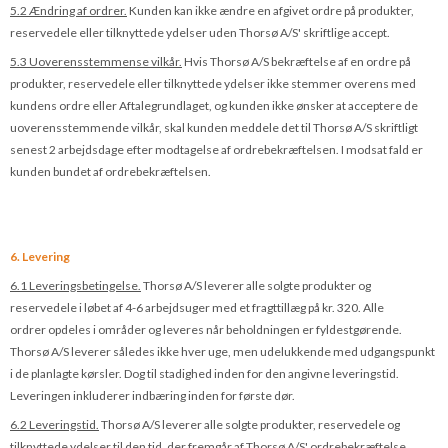
5.2 Ændring af ordrer.
Kunden kan ikke ændre en afgivet ordre på produkter,
reservedele eller tilknyttede ydelser uden Thorsø A/S' skriftlige accept.
5.3 Uoverensstemmense vilkår.
Hvis Thorsø A/S bekræftelse af en ordre på
produkter, reservedele eller tilknyttede ydelser ikke stemmer overens med
kundens ordre eller Aftalegrundlaget, og kunden ikke ønsker at acceptere de
uoverensstemmende vilkår, skal kunden meddele det til Thorsø A/S skriftligt
senest 2 arbejdsdage efter modtagelse af ordrebekræftelsen. I modsat fald er
kunden bundet af ordrebekræftelsen.
6. Levering
6.1 Leveringsbetingelse.
Thorsø A/S leverer alle solgte produkter og
reservedele i løbet af 4-6 arbejdsuger med et fragttillæg på kr. 320. Alle
ordrer opdeles i områder og leveres når beholdningen er fyldestgørende.
Thorsø A/S leverer således ikke hver uge, men udelukkende med udgangspunkt
i de planlagte kørsler. Dog til stadighed inden for den angivne leveringstid.
Leveringen inkluderer indbæring inden for første dør.
6.2 Leveringstid.
Thorsø A/S leverer alle solgte produkter, reservedele og
tilknyttede ydelser til den tid, der fremgår af Thorsø A/S' ordrebekræftelse.