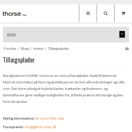
MENU
Forside
/
Shop
/
Home
/
Tillægsplader
Tillægsplader
Bordpladerne i HOME-serien er en serie af bordplader skabt til hjemmet.
Med sit store fokus på form og æstetik passer de ind i alle indretninger og i alle
rum. Det store udvalg af malede kanter, trækanter og linoleums- og
laminatfarver giver utallige muligheder for, at finde præcist det design og den
form du ønsker.
Nyttig information:
S
e vores FAQ-side
Farveprøver:
shop@thorsoeas.dk