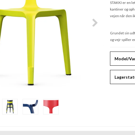
STAKKI er en le
kantiner og oph
vejen når den ik
Grundet sin udf
og vejr spiller 
Model/Var
Lagerstat