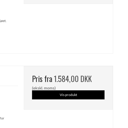
jøet.
Pris fra
1.584,00 DKK
(ekskl. moms)
Vis produkt
for