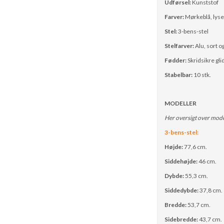
Udførsel:
Kunststof
Farver:
Mørkeblå, lyse
Stel:
3-bens-stel
Stelfarver:
Alu, sort 
Fødder:
Skridsikre gl
Stabelbar:
10 stk.
MODELLER
Her oversigt over mode
3-bens-stel:
Højde:
77,6 cm.
Siddehøjde:
46 cm.
Dybde:
55,3 cm.
Siddedybde:
37,8 cm.
Bredde:
53,7 cm.
Sidebredde:
43,7 cm.