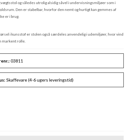
tvægtsstol og således utrolig alsidig såvel i undervisningsmiljøer som i
oldsrum. Den er stabelbar, hvorfor den nemt og hurtigt kan gemmes af
ke er i brug.
ørsel i kunsstof er stolen også særdeles anvendelig i udemiljøer, hvor vind
en markent rolle.
enr.:
03811
us:
Skaffevare (4-6 ugers leveringstid)