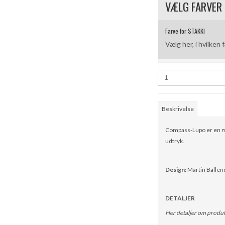
VÆLG FARVER
Farve for STAKKI
Vælg her, i hvilken
Beskrivelse
Compass-Lupo er en me
udtryk.
Design:
Martin Ballen
DETALJER
Her detaljer om produk