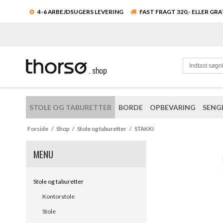
4-6 ARBEJDSUGERS LEVERING
FAST FRAGT 320,- ELLER GR
STOLE OG TABURETTER
BORDE
OPBEVARING
SENG
Forside
/
Shop
/
Stole og taburetter
/
STAKKI
MENU
Stole og taburetter
Kontorstole
Stole