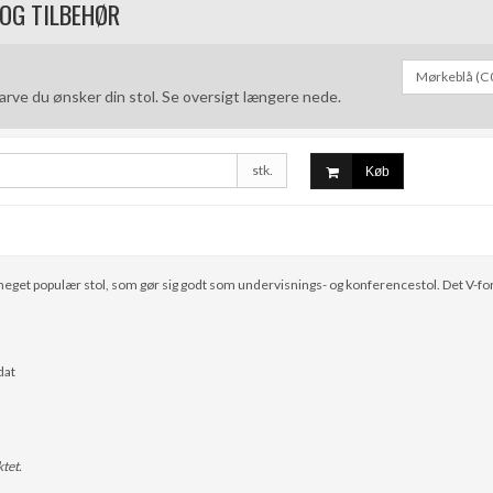
 OG TILBEHØR
 farve du ønsker din stol. Se oversigt længere nede.
stk.
Køb
get populær stol, som gør sig godt som undervisnings- og konferencestol. Det V-forme
dat
tet.