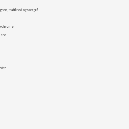
grøn, trafikrød og sortgrå
og chrome
idere
ller.