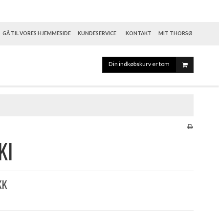
GÅ TIL VORES HJEMMESIDE
KUNDESERVICE
KONTAKT
MIT THORSØ
Din indkøbskurv er tom
KI
KK
)