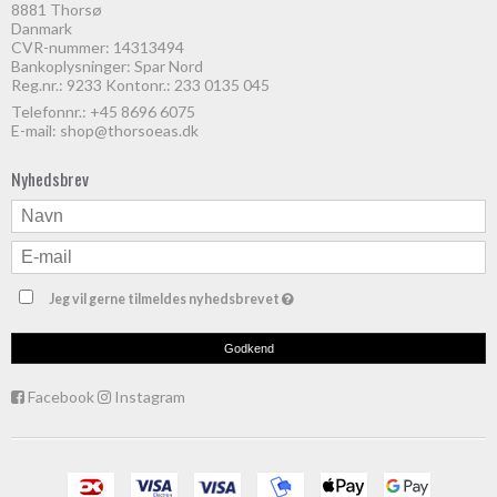
8881 Thorsø
Danmark
CVR-nummer: 14313494
Bankoplysninger: Spar Nord
Reg.nr.: 9233 Kontonr.: 233 0135 045
Telefonnr.:
+45 8696 6075
E-mail
:
shop@thorsoeas.dk
Nyhedsbrev
Jeg vil gerne tilmeldes nyhedsbrevet
Godkend
Facebook
Instagram