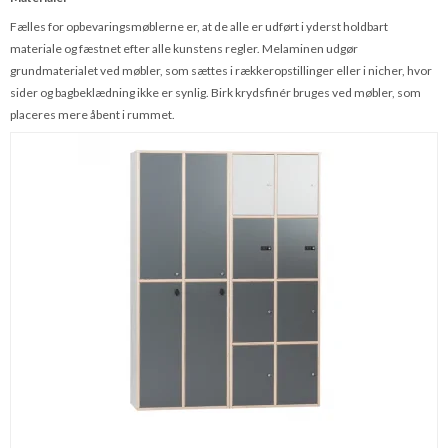
Fælles for opbevaringsmøblerne er, at de alle er udført i yderst holdbart
materiale og fæstnet efter alle kunstens regler. Melaminen udgør
grundmaterialet ved møbler, som sættes i rækkeropstillinger eller i nicher, hvor
sider og bagbeklædning ikke er synlig. Birk krydsfinér bruges ved møbler, som
placeres mere åbent i rummet.