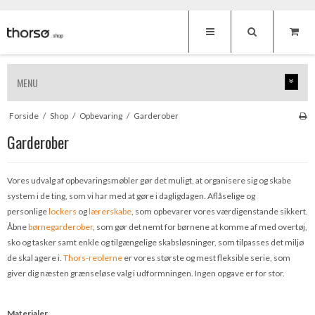
MENU
Forside
/
Shop
/
Opbevaring
/
Garderober
Garderober
Vores udvalg af opbevaringsmøbler gør det muligt, at organisere sig og skabe
system i de ting, som vi har med at gøre i dagligdagen. Aflåselige og
personlige
lockers
og
lærerskabe
, som opbevarer vores værdigenstande sikkert.
Åbne
børnegarderober
, som gør det nemt for børnene at komme af med overtøj,
sko og tasker samt enkle og tilgængelige skabsløsninger, som tilpasses det miljø
de skal agere i.
Thors-reolerne
er vores største og mest fleksible serie, som
giver dig næsten grænseløse valg i udformningen. Ingen opgave er for stor.
Materialer