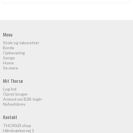
Menu
Stole og taburetter
Borde
Opbevaring
Senge
Home
Se mere
Mit Thorsø
Log ind
Opret bruger
Anmod om B2B-login
Nyhedsbrev
Kontakt
THORSØ.shop
Håndværkervej 1